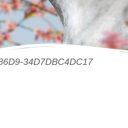
-86D9-34D7DBC4DC17