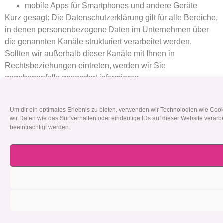
mobile Apps für Smartphones und andere Geräte
Kurz gesagt:
Die Datenschutzerklärung gilt für alle Bereiche,
in denen personenbezogene Daten im Unternehmen über
die genannten Kanäle strukturiert verarbeitet werden.
Sollten wir außerhalb dieser Kanäle mit Ihnen in
Rechtsbeziehungen eintreten, werden wir Sie
gegebenenfalls gesondert informieren.
Rechtsgrundlagen
Um dir ein optimales Erlebnis zu bieten, verwenden wir Technologien wie Co
wir Daten wie das Surfverhalten oder eindeutige IDs auf dieser Website verar
In der folgenden Datenschutzerklärung geben wir Ihnen
beeinträchtigt werden.
transparente Informationen zu den rechtlichen Grundsätzen
und Vorschriften, also den Rechtsgrundlagen der
Datenschutz-Grundverordnung, die uns ermöglichen,
personenbezogene Daten zu verarbeiten.
Was das EU-Recht betrifft, beziehen wir uns auf die
VERORDNUNG (EU) 2016/679 DES EUROPÄISCHEN
PARLAMENTS UND DES RATES vom 27. April 2016.
Diese Datenschutz-Grundverordnung der EU können Sie