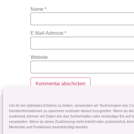
Name
*
E-Mail-Adresse
*
Website
Pferdehaarschmuck
Tierhaarsc
Um dir ein optimales Erlebnis zu bieten, verwenden wir Technologien wie C
Geräteinformationen zu speichern und/oder darauf zuzugreifen. Wenn du di
zustimmst, können wir Daten wie das Surfverhalten oder eindeutige IDs auf 
+43 699 190 063 76
verarbeiten. Wenn du deine Zustimmung nicht erteilst oder zurückziehst, kö
Merkmale und Funktionen beeinträchtigt werden.
dana.ruckerbauer@yahoo.de