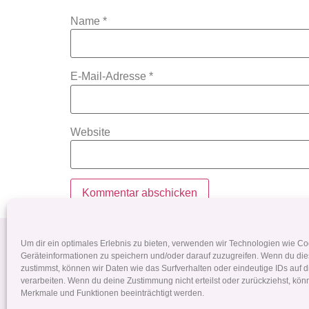
Name
*
E-Mail-Adresse
*
Website
Pferdehaarschmuck
Tierhaarsc
Um dir ein optimales Erlebnis zu bieten, verwenden wir Technologien wie C
Geräteinformationen zu speichern und/oder darauf zuzugreifen. Wenn du di
zustimmst, können wir Daten wie das Surfverhalten oder eindeutige IDs auf 
+43 699 190 063 76
verarbeiten. Wenn du deine Zustimmung nicht erteilst oder zurückziehst, kö
Merkmale und Funktionen beeinträchtigt werden.
dana.ruckerbauer@yahoo.de