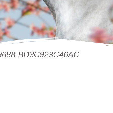
-9688-BD3C923C46AC