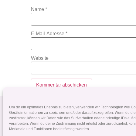
Name
*
E-Mail-Adresse
*
Website
Pferdehaarschmuck
Tierhaarsc
Um dir ein optimales Erlebnis zu bieten, verwenden wir Technologien wie C
Geräteinformationen zu speichern und/oder darauf zuzugreifen. Wenn du di
zustimmst, können wir Daten wie das Surfverhalten oder eindeutige IDs auf 
+43 699 190 063 76
verarbeiten. Wenn du deine Zustimmung nicht erteilst oder zurückziehst, kö
Merkmale und Funktionen beeinträchtigt werden.
dana.ruckerbauer@yahoo.de