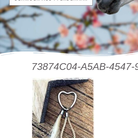
73874C04-A5AB-4547