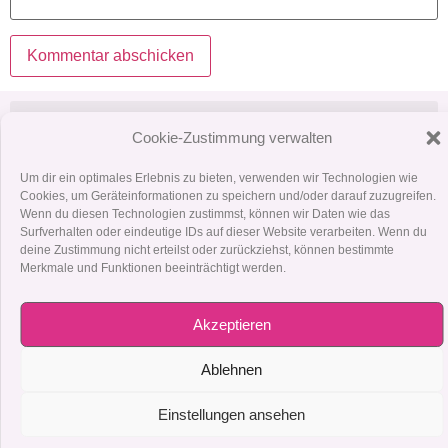
Cookie-Zustimmung verwalten
Um dir ein optimales Erlebnis zu bieten, verwenden wir Technologien wie
+43 699 190 063 76
Cookies, um Geräteinformationen zu speichern und/oder darauf zuzugreifen.
dana.ruckerbauer@yahoo.de
Wenn du diesen Technologien zustimmst, können wir Daten wie das
Facebook
Surfverhalten oder eindeutige IDs auf dieser Website verarbeiten. Wenn du
deine Zustimmung nicht erteilst oder zurückziehst, können bestimmte
Merkmale und Funktionen beeinträchtigt werden.
Klicke hier, um Marketing-Cookies zu
akzeptieren und diesen Inhalt zu aktivieren
Akzeptieren
Ablehnen
Einstellungen ansehen