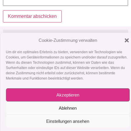
Cookie-Zustimmung verwalten
Um dir ein optimales Erlebnis zu bieten, verwenden wir Technologien wie
+43 699 190 063 76
Cookies, um Geräteinformationen zu speichern und/oder darauf zuzugreifen.
dana.ruckerbauer@yahoo.de
Wenn du diesen Technologien zustimmst, können wir Daten wie das
Facebook
Surfverhalten oder eindeutige IDs auf dieser Website verarbeiten. Wenn du
deine Zustimmung nicht erteilst oder zurückziehst, können bestimmte
Merkmale und Funktionen beeinträchtigt werden.
Klicke hier, um Marketing-Cookies zu
akzeptieren und diesen Inhalt zu aktivieren
Akzeptieren
Ablehnen
Einstellungen ansehen